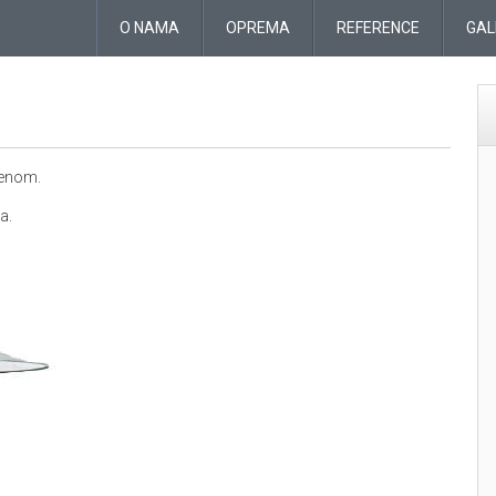
O NAMA
OPREMA
REFERENCE
GAL
renom.
a.