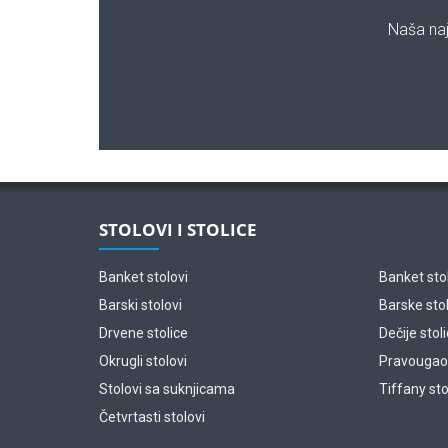
Naša naj
STOLOVI I STOLICE
Banket stolovi
Banket sto
Barski stolovi
Barske sto
Drvene stolice
Dečije stol
Okrugli stolovi
Pravougaon
Stolovi sa suknjicama
Tiffany sto
Četvrtasti stolovi