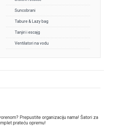
Suncobrani
Tabure & Lazy bag
Tanjiri i escajg
Ventilatori na vodu
tvorenom? Prepustite organizaciju nama! Šatori za
komplet prateću opremu!