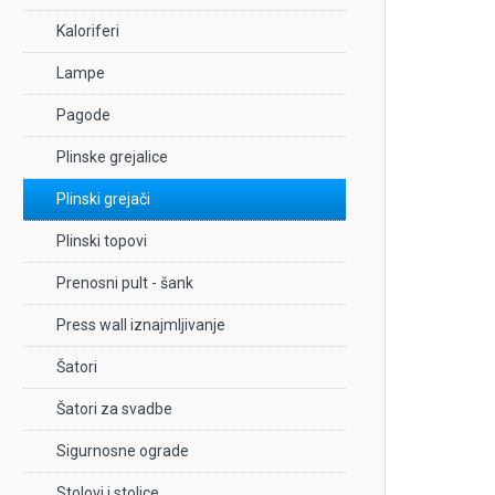
Kaloriferi
Lampe
Pagode
Plinske grejalice
Plinski grejači
Plinski topovi
Prenosni pult - šank
Press wall iznajmljivanje
Šatori
Šatori za svadbe
Sigurnosne ograde
Stolovi i stolice