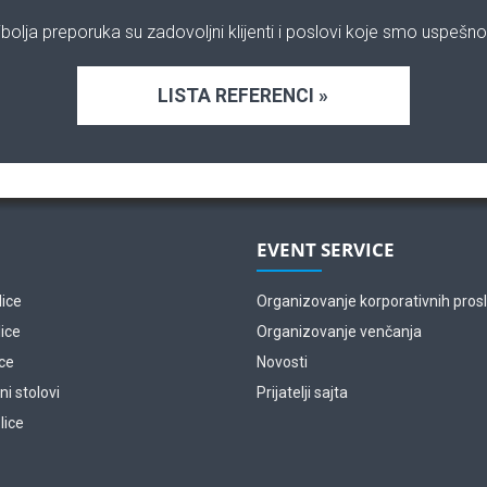
bolja preporuka su zadovoljni klijenti i poslovi koje smo uspešno 
LISTA REFERENCI »
EVENT SERVICE
lice
Organizovanje korporativnih pros
lice
Organizovanje venčanja
ice
Novosti
i stolovi
Prijatelji sajta
lice