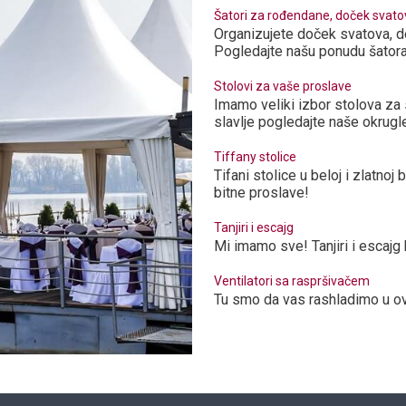
Šatori za rođendane, doček svatov
Organizujete doček svatova, de
Pogledajte našu ponudu šator
Stolovi za vaše proslave
Imamo veliki izbor stolova za
slavlje pogledajte naše okrug
Tiffany stolice
Tifani stolice u beloj i zlatno
bitne proslave!
Tanjiri i escajg
Mi imamo sve! Tanjiri i escaj
Ventilatori sa raspršivačem
Tu smo da vas rashladimo u o