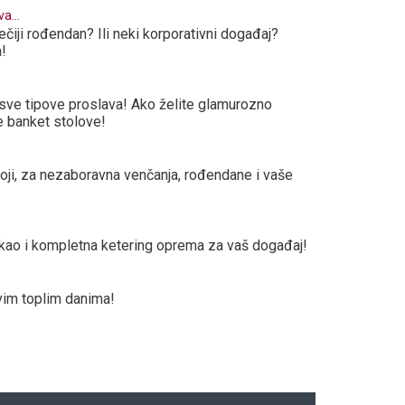
a...
čiji rođendan? Ili neki korporativni događaj?
a!
 sve tipove proslava! Ako želite glamurozno
le banket stolove!
j boji, za nezaboravna venčanja, rođendane i vaše
g kao i kompletna ketering oprema za vaš događaj!
vim toplim danima!