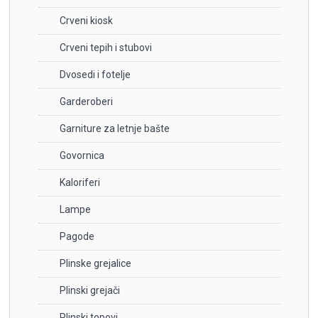
Crveni kiosk
Crveni tepih i stubovi
Dvosedi i fotelje
Garderoberi
Garniture za letnje bašte
Govornica
Kaloriferi
Lampe
Pagode
Plinske grejalice
Plinski grejači
Plinski topovi