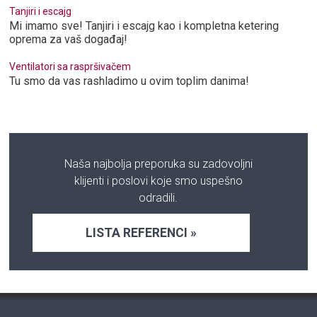
Tanjiri i escajg
Mi imamo sve! Tanjiri i escajg kao i kompletna ketering
oprema za vaš događaj!
Ventilatori sa raspršivačem
Tu smo da vas rashladimo u ovim toplim danima!
Naša najbolja preporuka su zadovoljni
klijenti i poslovi koje smo uspešno
odradili.
LISTA REFERENCI »