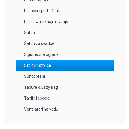
Prenosni pult - šank
Press wall iznajmljivanje
Šatori
Šatori za svadbe
Sigurnosne ograde
Stolovi i stolice
Suncobrani
Tabure & Lazy bag
Tanjiri i escajg
Ventilatori na vodu