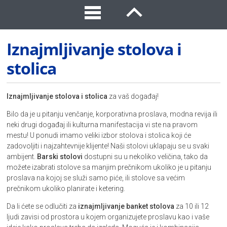
Iznajmljivanje stolova i
stolica
Iznajmljivanje stolova i stolica
za vaš događaj!
Bilo da je u pitanju venčanje, korporativna proslava, modna revija ili
neki drugi događaj ili kulturna manifestacija vi ste na pravom
mestu! U ponudi imamo veliki izbor stolova i stolica koji će
zadovoljiti i najzahtevnije klijente! Naši stolovi uklapaju se u svaki
ambijent.
Barski stolovi
dostupni su u nekoliko veličina, tako da
možete izabrati stolove sa manjim prečnikom ukoliko je u pitanju
proslava na kojoj se služi samo piće, ili stolove sa većim
prečnikom ukoliko planirate i ketering.
Da li ćete se odlučiti za
iznajmljivanje banket stolova
za 10 ili 12
ljudi zavisi od prostora u kojem organizujete proslavu kao i vaše