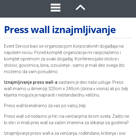
Press wall iznajmljivanje
Event Service bavi se organizacijom korporativnih događaja na
najvišem nivou. Pored komplet organizacije mi raspolažemo i
komplet opremom za svaki događaj. Konferencijske stolice i
stolovi, govornica, bina, ozvučenje - samo je mali deo svega što
možemo da vam ponudimo.
Iznajmljivanje press wall-a
sastavni je deo naše usluge. Press
wall imamo u dimenziji 320cm x 240cm (širina x visina) ali po želji
klijenta moguće je napraviti i nestandardnu veličinu.
Press wall brendiramo za vas po vašoj želji.
Press wall od nedavno je hit i na venčanjima širom sveta. Zašto ne
bi ste i vi imali pres wall sa vašim imenima za slikanje sa gostima?
Iznajmljivanje press wall-a za venčanja, rođendane, krštenja i sve