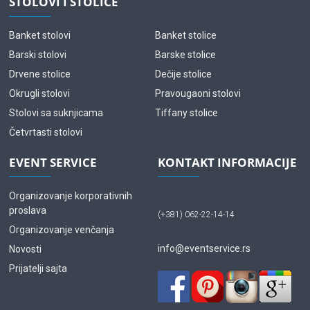
STOLOVI I STOLICE
Banket stolovi
Banket stolice
Barski stolovi
Barske stolice
Drvene stolice
Dečije stolice
Okrugli stolovi
Pravougaoni stolovi
Stolovi sa suknjicama
Tiffany stolice
Četvrtasti stolovi
EVENT SERVICE
KONTAKT INFORMACIJE
Organizovanje korporativnih
proslava
(+381) 062-22-14-14
Organizovanje venčanja
info@eventservice.rs
Novosti
Prijatelji sajta