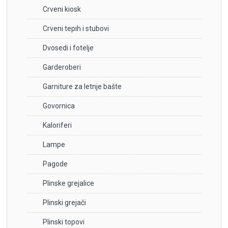
Crveni kiosk
Crveni tepih i stubovi
Dvosedi i fotelje
Garderoberi
Garniture za letnje bašte
Govornica
Kaloriferi
Lampe
Pagode
Plinske grejalice
Plinski grejači
Plinski topovi