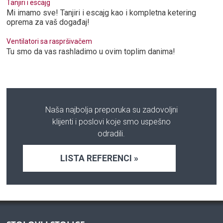
Tanjiri i escajg
Mi imamo sve! Tanjiri i escajg kao i kompletna ketering
oprema za vaš događaj!
Ventilatori sa raspršivačem
Tu smo da vas rashladimo u ovim toplim danima!
Naša najbolja preporuka su zadovoljni
klijenti i poslovi koje smo uspešno
odradili.
LISTA REFERENCI »