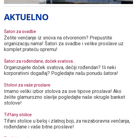
AKTUELNO
Šatori za svadbe
Želite venčanje iz snova na otvorenom? Prepustite
organizaciju nama! Šatori za svadbe i velike proslave uz
komplet prateću opremu!
Šatori za rođendane, doček svatova...
Organizujete doček svatova, dečiji rođendan? Ili neki
korporativni događaj? Pogledajte našu ponudu šatora!
Stolovi za vaše proslave
Imamo veliki izbor stolova za sve tipove proslava! Ako
želite glamurozno slavlje pogledajte naše okrugle banket
stolove!
Tiffany stolice
Tifani stolice u beloj i zlatnoj boji, za nezaboravna venčanja,
rođendane i vaše bitne proslave!