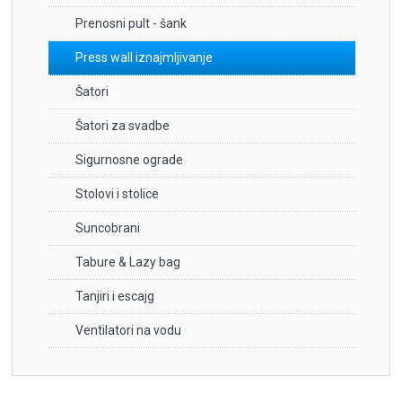
Prenosni pult - šank
Press wall iznajmljivanje
Šatori
Šatori za svadbe
Sigurnosne ograde
Stolovi i stolice
Suncobrani
Tabure & Lazy bag
Tanjiri i escajg
Ventilatori na vodu