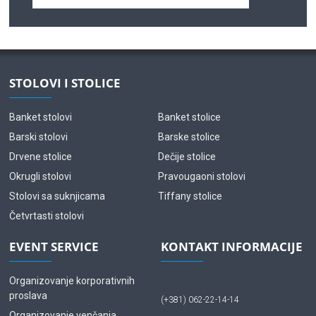
STOLOVI I STOLICE
Banket stolovi
Banket stolice
Barski stolovi
Barske stolice
Drvene stolice
Dečije stolice
Okrugli stolovi
Pravougaoni stolovi
Stolovi sa suknjicama
Tiffany stolice
Četvrtasti stolovi
EVENT SERVICE
KONTAKT INFORMACIJE
Organizovanje korporativnih
proslava
(+381) 062-22-14-14
Organizovanje venčanja