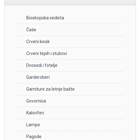
Bioskopska sedista
Čaše
Crveni kiosk
Crveni tepih i stubovi
Dvosedi i fotelje
Garderoberi
Garniture za letnje bašte
Govornica
Kaloriferi
Lampe
Pagode