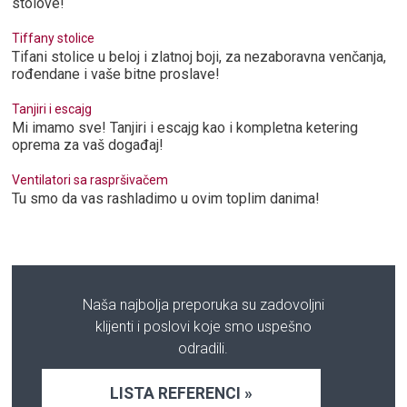
stolove!
Tiffany stolice
Tifani stolice u beloj i zlatnoj boji, za nezaboravna venčanja,
rođendane i vaše bitne proslave!
Tanjiri i escajg
Mi imamo sve! Tanjiri i escajg kao i kompletna ketering
oprema za vaš događaj!
Ventilatori sa raspršivačem
Tu smo da vas rashladimo u ovim toplim danima!
Naša najbolja preporuka su zadovoljni
klijenti i poslovi koje smo uspešno
odradili.
LISTA REFERENCI »