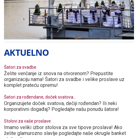
AKTUELNO
Šatori za svadbe
Želite venčanje iz snova na otvorenom? Prepustite
organizaciju nama! Šatori za svadbe i velike proslave uz
komplet prateću opremu!
Šatori za rođendane, doček svatova...
Organizujete doček svatova, dečiji rođendan? Ili neki
korporativni događaj? Pogledajte našu ponudu šatora!
Stolovi za vaše proslave
Imamo veliki izbor stolova za sve tipove proslava! Ako
želite glamurozno slavlje pogledajte naše okrugle banket