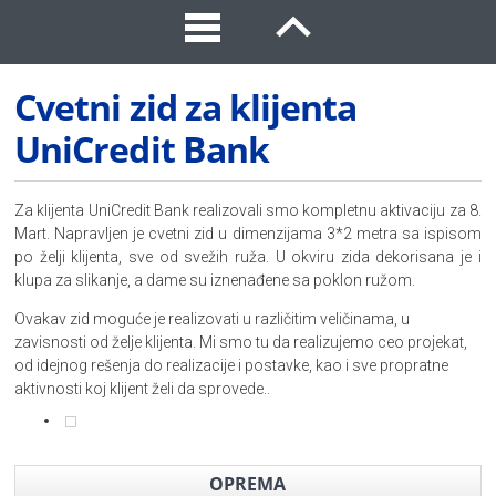
Cvetni zid za klijenta
UniCredit Bank
Za klijenta UniCredit Bank realizovali smo kompletnu aktivaciju za 8.
Mart. Napravljen je cvetni zid u dimenzijama 3*2 metra sa ispisom
po želji klijenta, sve od svežih ruža. U okviru zida dekorisana je i
klupa za slikanje, a dame su iznenađene sa poklon ružom.
Ovakav zid moguće je realizovati u različitim veličinama, u
zavisnosti od želje klijenta. Mi smo tu da realizujemo ceo projekat,
od idejnog rešenja do realizacije i postavke, kao i sve propratne
aktivnosti koj klijent želi da sprovede..
OPREMA