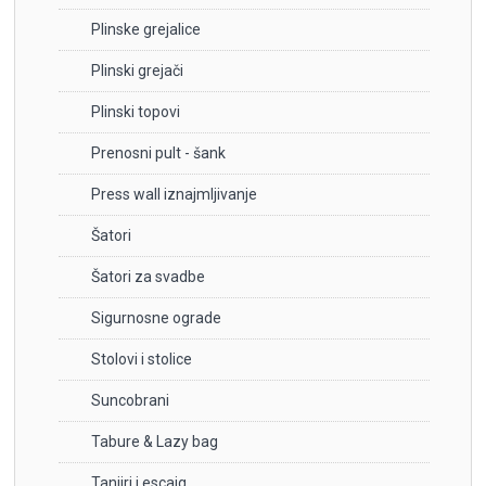
Plinske grejalice
Plinski grejači
Plinski topovi
Prenosni pult - šank
Press wall iznajmljivanje
Šatori
Šatori za svadbe
Sigurnosne ograde
Stolovi i stolice
Suncobrani
Tabure & Lazy bag
Tanjiri i escajg